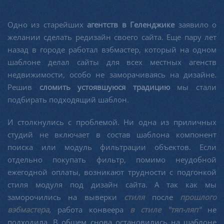
Одно из старейших
агентств в Геленджике
заявило о
желании сделать редизайн своего сайта. Еще пару лет
назад в городе работал вэбмастер, который на одном
шаблоне делал сайты для всех местных агенств
недвижимости, особо не заморачиваясь на дизайне.
Решив
сломить устоявшуюся традицию
мы стали
подбирать подходящий шаблон.
И столкнулись с проблемой. Ни одна из приличных
студий не включает в состав шаблона компонент
поиска или модуль фильтрации объектов. Если
отдельно покупать фильтр, помимо неудобной
ежегодной оплаты, возникают трудности с подгонкой
стиля модуля под дизайн сайта. А так как мы
заморочились на выверки
стиля
после
прошлого
вэбмастера,
работа конвеера
в стиле "тяп-ляп"
не
подходила. В общем снова остановились на шаблоне